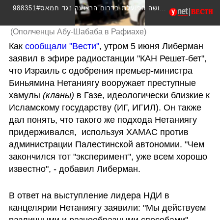
988351#יאסר אבו שבאב מנהיג מיליציה חמושה הפועלת בדרום הרצועה נגד חמאס
(
Ополченцы Абу-Шабаба в Рафиахе
)
Как 
сообщали "Вести"
, утром 5 июня Либерман 
заявил в эфире радиостанции "КАН Решет-бет", 
что Израиль с одобрения премьер-министра 
Биньямина Нетаниягу вооружает преступные 
хамулы 
(кланы)
 в Газе, идеологически близкие к 
Исламскому государству (ИГ, ИГИЛ). Он также 
дал понять, что такого же подхода Нетаниягу 
придерживался,  используя ХАМАС против 
администрации Палестинской автономии. "Чем 
закончился тот "эксперимент", уже всем хорошо 
известно", - добавил Либерман.
В ответ на выступление лидера НДИ в 
канцелярии Нетаниягу заявили: "Мы действуем 