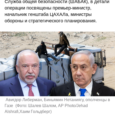
Служба общей безопасности (ШАБАК), в детали 
операции посвящены премьер-министр, 
начальник генштаба ЦАХАЛа, министры 
обороны и стратегического планирования.
 Авигдор Либерман, Биньямин Нетаниягу, ополченцы в 
Газе 
(
Фото: Шалев Шалом, AP Photo/Jehad 
Alshrafi,Хаим Гольдберг
)