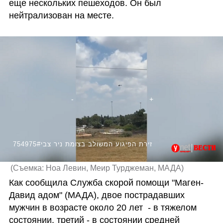
еще нескольких пешеходов. Он был 
нейтрализован на месте.
754975#זירת הפיגוע המשולב בצומת ניר צבי
(
Съемка: Ноа Левин, Меир Турджеман, МАДА
)
Как сообщила Служба скорой помощи "Маген-
Давид адом" (МАДА), двое пострадавших 
мужчин в возрасте около 20 лет  - в тяжелом 
состоянии, третий - в состоянии средней 