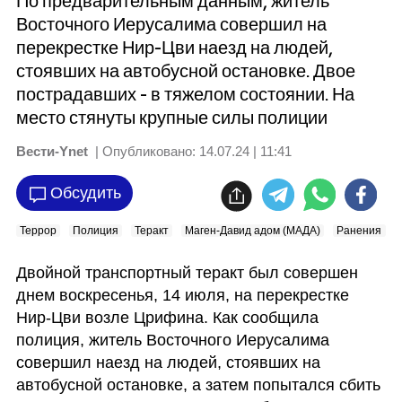
По предварительным данным, житель
Восточного Иерусалима совершил на
перекрестке Нир-Цви наезд на людей,
стоявших на автобусной остановке. Двое
пострадавших - в тяжелом состоянии. На
место стянуты крупные силы полиции
Вести-Ynet
| Опубликовано:
14.07.24 | 11:41
Обсудить
Террор
Полиция
Теракт
Маген-Давид адом (МАДА)
Ранения
Двойной транспортный теракт был совершен 
днем воскресенья, 14 июля, на перекрестке 
Нир-Цви возле Црифина. Как сообщила 
полиция, житель Восточного Иерусалима 
совершил наезд на людей, стоявших на 
автобусной остановке, а затем попытался сбить 