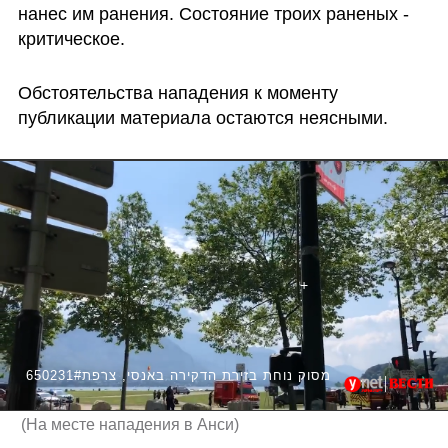
нанес им ранения. Состояние троих раненых - 
критическое.
Обстоятельства нападения к моменту 
публикации материала остаются неясными. 
650231#מסוק נוחת בזירת הדקירה באנסי, צרפת
(
На месте нападения в Анси
)