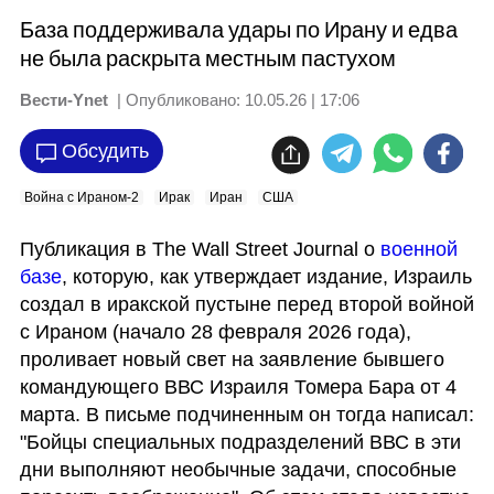
База поддерживала удары по Ирану и едва
не была раскрыта местным пастухом
Вести-Ynet
| Опубликовано:
10.05.26 | 17:06
Обсудить
Война с Ираном-2
Ирак
Иран
США
Публикация в The Wall Street Journal о
 военной 
базе
, которую, как утверждает издание, Израиль 
создал в иракской пустыне перед второй войной 
с Ираном (начало 28 февраля 2026 года), 
проливает новый свет на заявление бывшего 
командующего ВВС Израиля Томерa Бара от 4 
марта. В письме подчиненным он тогда написал: 
"Бойцы специальных подразделений ВВС в эти 
дни выполняют необычные задачи, способные 