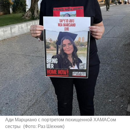
Ади Марциано с портретом похищенной ХАМАСом 
сестры 
(
Фото: Раз Шехник
)