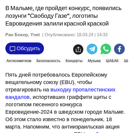
В Мальме, где пройдет конкурс, появились
лозунги "Свободу Газе", логотипы
Евровидения залили красной краской
Ран Бокер, Ynet
| Опубликовано:
18.03.24 | 14:33
Обсудить
Антисемитизм
Безопасность
Концерты
Музыка
ШАБАК
Швец
Пять дней потребовалось Европейскому 
вещательному союзу (EBU), чтобы 
отреагировать на 
выходку пропалестинских 
вандалов
, испортивших граффити щиты с 
логотипом песенного конкурса 
Евровидение-2024 в шведском городе Мальме. 
Об этом стало известно в понедельник, 18 
марта. Напомним, что антиизраильская акция 