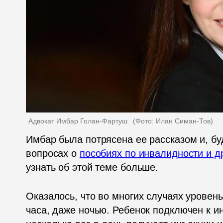
Адвокат Имбар Голан-Фартуш  
(
Фото: Илан Симан-Тов
)
Имбар была потрясена ее рассказом и, бу
вопросах о 
пособиях по инвалидности и д
узнать об этой теме больше.  
Оказалось, что во многих случаях уровень
часа, даже ночью. Ребенок подключен к и