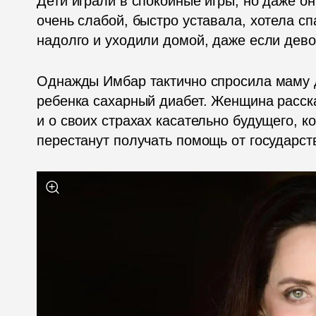
Дети играли в спокойные игры, но даже он
очень слабой, быстро уставала, хотела сп
надолго и уходили домой, даже если дево
Однажды Имбар тактично спросила маму дев
ребенка сахарный диабет. Женщина расска
и о своих страхах касательно будущего, ко
перестанут получать помощь от государст