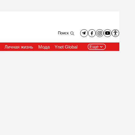
Поиск
Еще
Личная жизнь
Мода
Ynet Global