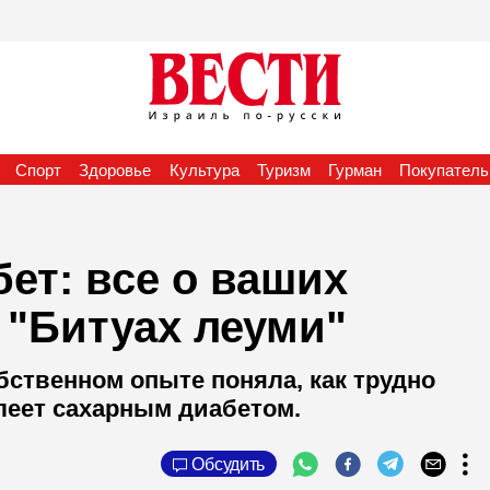
Спорт
Здоровье
Культура
Туризм
Гурман
Покупатель
бет: все о ваших
т "Битуах леуми"
бственном опыте поняла, как трудно
леет сахарным диабетом.
Обсудить