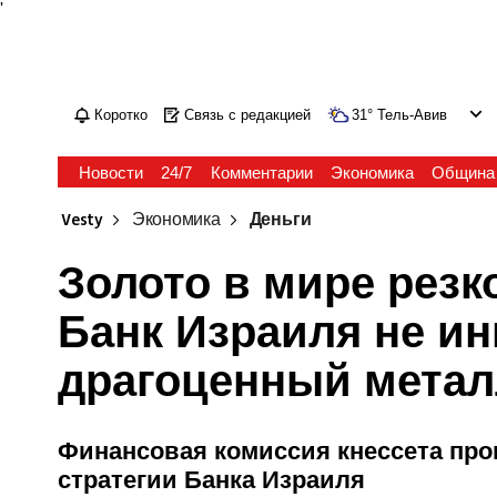
'
Коротко
Связь с редакцией
31
°
Тель-Авив
Новости
24/7
Комментарии
Экономика
Община
Vesty
Экономика
Деньги
Золото в мире резк
Банк Израиля не ин
драгоценный метал
Финансовая комиссия кнессета пр
стратегии Банка Израиля