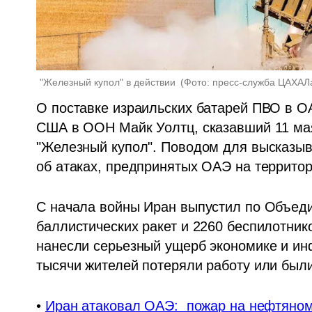
"Железный купол" в действии 
(
Фото: пресс-служба ЦАХАЛ
О поставке израильских батарей ПВО в О
США в ООН Майк Уолтц, сказавший 11 мая
"Железный купол". Поводом для высказыван
об атаках, предпринятых ОАЭ на террито
С начала войны Иран выпустил по Объеди
баллистических ракет и 2260 беспилотник
нанесли серьезный ущерб экономике и инф
тысячи жителей потеряли работу или был
• 
Иран атаковал ОАЭ:  пожар на нефтяном