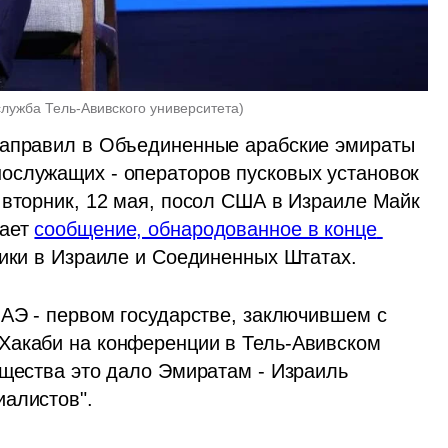
служба Тель-Авивского университета
)
направил в Объединенные арабские эмираты 
ослужащих - операторов пусковых установок 
 вторник, 12 мая, посол США в Израиле Майк 
ает 
сообщение, обнародованное в конце 
ники в Израиле и Соединенных Штатах.
ОАЭ - первом государстве, заключившем с 
Хакаби на конференции в Тель-Авивском 
ущества это дало Эмиратам - Израиль 
иалистов".