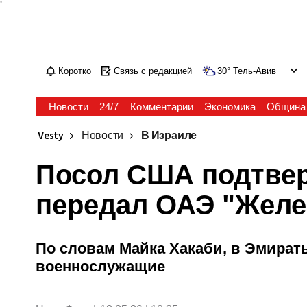
'
Коротко
Связь с редакцией
30
°
Тель-Авив
Новости
24/7
Комментарии
Экономика
Община
Vesty
Новости
В Израиле
Посол США подтвер
передал ОАЭ "Желе
По словам Майка Хакаби, в Эмира
военнослужащие