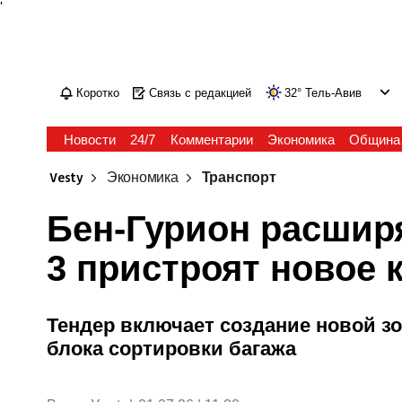
'
Коротко
Связь с редакцией
32
°
Тель-Авив
Новости
24/7
Комментарии
Экономика
Община
Vesty
Экономика
Транспорт
Бен-Гурион расшир
3 пристроят новое 
Тендер включает создание новой зон
блока сортировки багажа