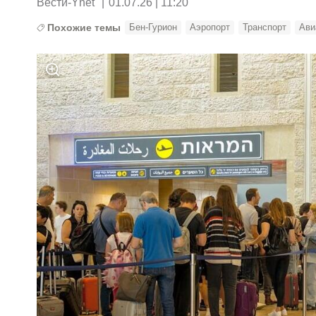
Вести-Ynet
|
01.07.26 | 11:20
Похожие темы
Бен-Гурион
Аэропорт
Транспорт
Ави