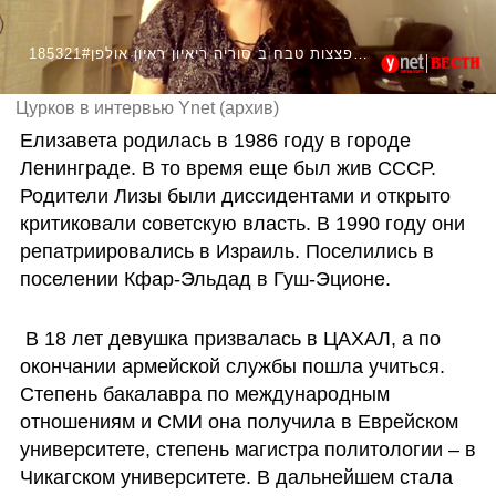
185321#חדשות - אליזבט צורקוב משטר אסד מפציץ הפצצות טבח ב סוריה ריאיון ראיון אולפן
Цурков в интервью Ynet (архив)
Елизавета родилась в 1986 году в городе 
Ленинграде. В то время еще был жив СССР. 
Родители Лизы были диссидентами и открыто 
критиковали советскую власть. В 1990 году они 
репатриировались в Израиль. Поселились в 
поселении Кфар-Эльдад в Гуш-Эционе.
 В 18 лет девушка призвалась в ЦАХАЛ, а по 
окончании армейской службы пошла учиться. 
Степень бакалавра по международным 
отношениям и СМИ она получила в Еврейском 
университете, степень магистра политологии – в 
Чикагском университете. В дальнейшем стала 