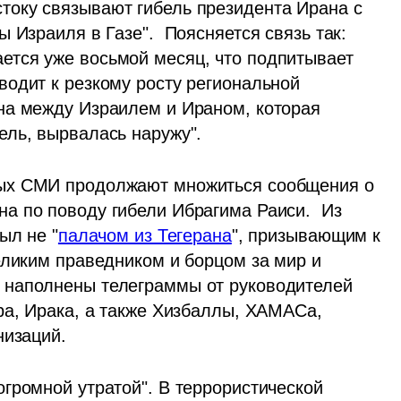
току связывают гибель президента Ирана с 
 Израиля в Газе".  Поясняется связь так: 
тся уже восьмой месяц, что подпитывает 
одит к резкому росту региональной 
на между Израилем и Ираном, которая 
ель, вырвалась наружу".
ых СМИ продолжают множиться сообщения о 
 по поводу гибели Ибрагима Раиси.  Из 
ыл не "
палачом из Тегерана
", призывающим к 
еликим праведником и борцом за мир и 
наполнены телеграммы от руководителей 
ра, Ирака, а также Хизбаллы, ХАМАСа, 
низаций.
громной утратой". В террористической 