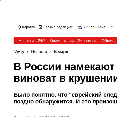
'
Коротко
Связь с редакцией
30
°
Тель-Авив
Новости
24/7
Комментарии
Экономика
Община
Vesty
Новости
В мире
В России намекают 
виноват в крушении
Было понятно, что "еврейский след
поздно обнаружится. И это произо