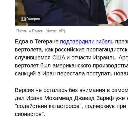
Галерея
Путин и Раиси 
(
Фото: AP
)
Едва в Тегеране 
подтвердили гибель
 през
вертолета, как российские пропагандистск
случившемся США и отчасти Израиль. Аргум
вертолет был американского производства (
санкций в Иран перестала поступать новая
Версия не осталась без внимания в самом
дел Ирана Мохаммад Джавад Зариф уже в
"содействии катастрофе", подчеркнув при 
сионистов".