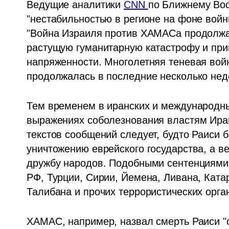
Ведущие аналитики 
CNN 
по Ближнему Вос
"нестабильностью в регионе на фоне войны
"Война Израиля против ХАМАСа продолжае
растущую гуманитарную катастрофу и прив
напряженности. Многолетняя теневая вой
продолжалась в последние несколько нед
Тем временем в иранских и международн
выражениях соболезнования властям Ирана
текстов сообщений следует, будто Раиси б
уничтожению еврейского государства, а в
дружбу народов. Подобными сентенциями 
РФ, Турции, Сирии, Йемена, Ливана, Ката
Талибана и прочих террористических орга
ХАМАС, например, назвал смерть Раиси "о