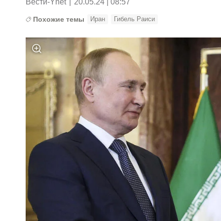
Вести-Ynet
|
20.05.24 | 08:57
Похожие темы
Иран
Гибель Раиси