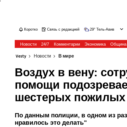
'
Коротко
Связь с редакцией
29
°
Тель-Авив
Новости
24/7
Комментарии
Экономика
Община
Vesty
Новости
В мире
Воздух в вену: сот
помощи подозревае
шестерых пожилых
По данным полиции, в одном из раз
нравилось это делать"