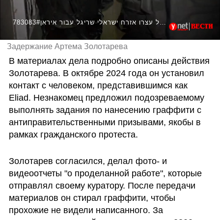
783083#השב"כ ומשטרת ישראל עצרו אזרח ישראלי שריגל עבור איראן
Задержание Артема Золотарева
В материалах дела подробно описаны действия 
Золотарева. В октябре 2024 года он установил 
контакт с человеком, представившимся как 
Eliad. Незнакомец предложил подозреваемому  
выполнять задания по нанесению граффити с 
антиправительственными призывами, якобы в 
рамках гражданского протеста. 
Золотарев согласился, делал фото- и 
видеоотчеты "о проделанной работе", которые 
отправлял своему куратору. После передачи 
материалов он стирал граффити, чтобы 
прохожие не видели написанного. За 