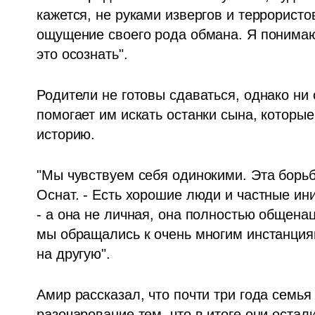
кажется, не руками извергов и террористо
ощущение своего рода обмана. Я понимаю, 
это осознать".
Родители не готовы сдаваться, однако ни
помогает им искать останки сына, которы
историю. 
"Мы чувствуем себя одинокими. Эта борьба
Оснат. - Есть хорошие люди и частные ин
- а она не личная, она полностью общенац
мы обращались к очень многим инстанциям
на другую".
Амир рассказал, что почти три года семья
разочарование тем, что в итоге они остал