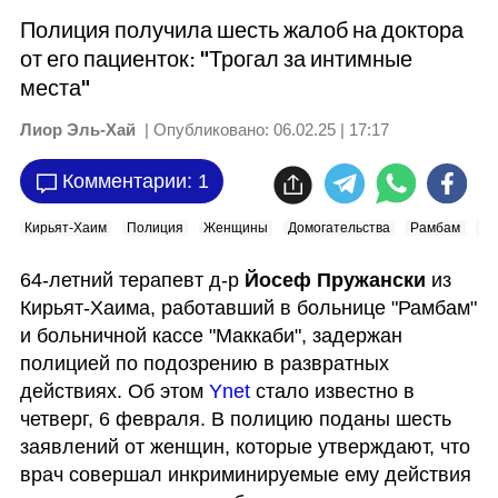
Полиция получила шесть жалоб на доктора
от его пациенток: "Трогал за интимные
места"
Лиор Эль-Хай
| Опубликовано:
06.02.25 | 17:17
Комментарии: 1
Кирьят-Хаим
Полиция
Женщины
Домогательства
Рамбам
Х
64-летний терапевт д-р 
Йосеф Пружански
 из 
Кирьят-Хаима, работавший в больнице "Рамбам" 
и больничной кассе "Маккаби", задержан 
полицией по подозрению в развратных 
действиях. Об этом 
Ynet
 стало известно в 
четверг, 6 февраля. В полицию поданы шесть 
заявлений от женщин, которые утверждают, что 
врач совершал инкриминируемые ему действия 