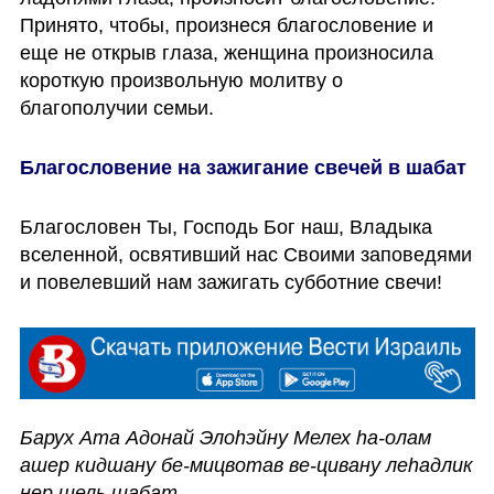
Принято, чтобы, произнеся благословение и 
еще не открыв глаза, женщина произносила 
короткую произвольную молитву о 
благополучии семьи. 
Благословение на зажигание свечей в шабат
Благословен Ты, Господь Бог наш, Владыка 
вселенной, освятивший нас Своими заповедями 
и повелевший нам зажигать субботние свечи! 
Барух Ата Адонай Элоhэйну Мелех hа-олам 
ашер кидшану бе-мицвотав ве-цивану леhадлик 
нер шель шабат.