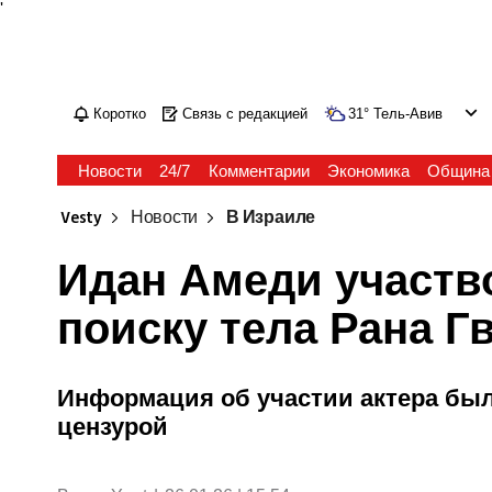
'
Коротко
Связь с редакцией
31
°
Тель-Авив
Новости
24/7
Комментарии
Экономика
Община
Vesty
Новости
В Израиле
Идан Амеди участв
поиску тела Рана Г
Информация об участии актера был
цензурой