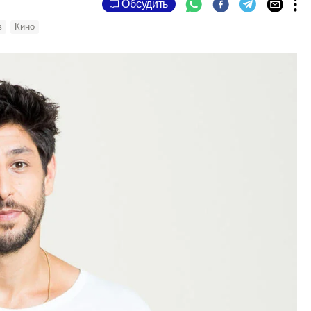
Обсудить
в
Кино