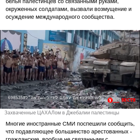
белья палестинцев со связанными руками, 
окруженных солдатами, вызвали возмущение и 
осуждение международного сообщества.
698535#עשרות מחבלים בג׳באליה הסגירו את עצמם לידי כוחות צה״ל
Захваченные ЦАХАЛом в Джебалии палестинцы
Многие иностранные СМИ поспешили сообщить, 
что подавляющее большинство арестованных - 
гражданские, вообще не связанными с 