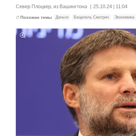
Север Плоцкер, из Вашингтона
|
25.10.24 | 11:04
Похожие темы
Деньги
Бецалель Смотрич
Экономика