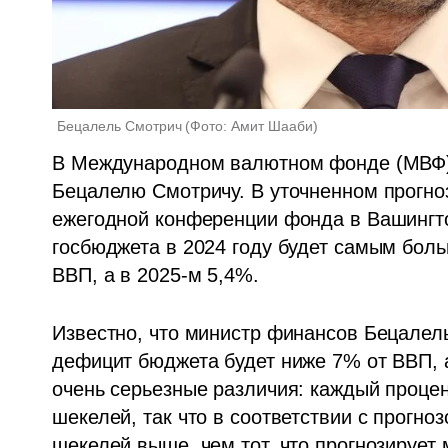
Бецалель Смотрич
(
Фото: Амит Шааби
)
В Международном валютном фонде (МВФ) 
Бецалелю Смотричу. В уточненном прогноз
ежегодной конференции фонда в Вашингто
госбюджета в 2024 году будет самым боль
ВВП, а в 2025-м 5,4%. 
Известно, что министр финансов Бецалель 
дефицит бюджета будет ниже 7% от ВВП, а
очень серьезные различия: каждый процен
шекелей, так что в соответствии с прогн
шекелей выше, чем тот, что прогнозирует 