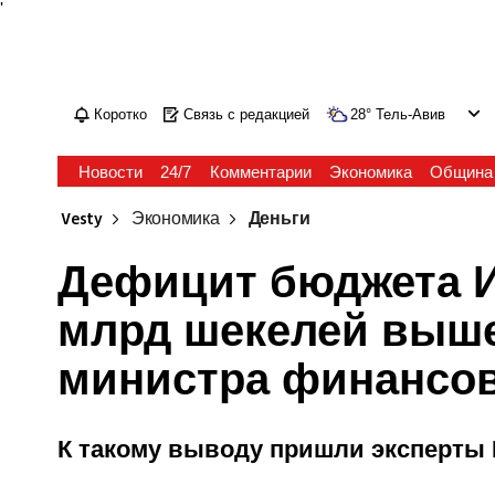
'
Коротко
Связь с редакцией
28
°
Тель-Авив
Новости
24/7
Комментарии
Экономика
Община
Vesty
Экономика
Деньги
Дефицит бюджета И
млрд шекелей выше
министра финансо
К такому выводу пришли эксперты