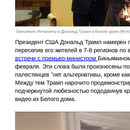
Биньямин Нетаниягу и Дональд Трамп в Белом доме
(
Фото
Президент США Дональд Трамп намерен по
встречи с премьер-министром 
Биньямином
февраля. Эти слова были произнесены пос
палестинцев "нет альтернативы, кроме как
Между тем Трамп нарочито продемонстрир
подчеркнутой любезностью пододвинув кре
видео из Белого дома.