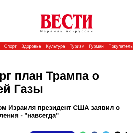
Спорт
Здоровье
Культура
Туризм
Гурман
Покупатель
рг план Трампа о
ей Газы
ом Израиля президент США заявил о
ления - "навсегда"