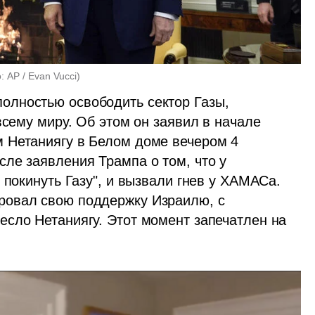
: AP / Evan Vucci
)
лностью освободить сектор Газы, 
переселив его жителей в 7-8 регионов по всему миру. Об этом он заявил в начале 
 Нетаниягу в Белом доме вечером 4 
ле заявления Трампа о том, что у 
 покинуть Газу", и вызвали гнев у ХАМАСа. 
овал свою поддержку Израилю, с 
сло Нетаниягу. Этот момент запечатлен на 