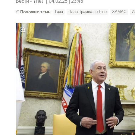
Вести - Ynet
|
04.02.25 | 23:45
Похожие темы
Газа
План Трампа по Газе
ХАМАС
И