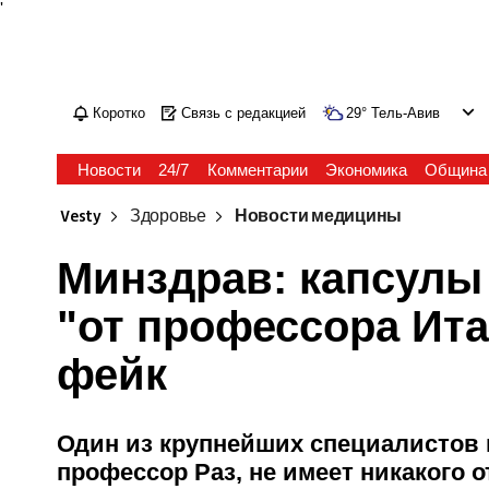
'
Коротко
Связь с редакцией
29
°
Тель-Авив
Новости
24/7
Комментарии
Экономика
Община
Vesty
Здоровье
Новости медицины
Минздрав: капсулы
"от профессора Ита
фейк
Один из крупнейших специалистов 
профессор Раз, не имеет никакого 