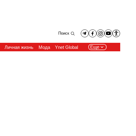
Поиск
Еще
Личная жизнь
Мода
Ynet Global