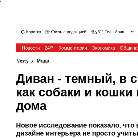
'
Коротко
Связь с редакцией
31
°
Тель-Авив
Новости
24/7
Комментарии
Экономика
Община
Vesty
Мода
Диван - темный, в 
как собаки и кошки
дома
Новое исследование показало, чт
дизайне интерьера не просто учиты