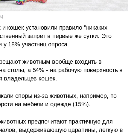
k
)
 и кошек установили правило "никаких 
твенный запрет в первые же сутки. Это 
 у 18% участниц опроса.
прещают животным вообще входить в 
а столы, а 54% - на рабочую поверхность в 
я владельцев кошек. 
кали споры из-за животных, например, по 
рсти на мебели и одежде (15%).
животных предпочитают практичную для 
риалов, выдерживающую царапины, легкую в 