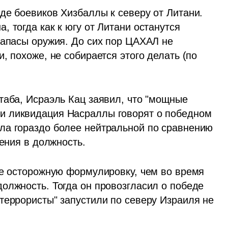
де боевиков Хизбаллы к северу от Литани. 
 тогда как к югу от Литани останутся 
запасы оружия. До сих пор ЦАХАЛ не 
, похоже, не собирается этого делать (по 
таба, Исраэль Кац заявил, что "мощные 
 ликвидация Насраллы говорят о победном 
ла гораздо более нейтральной по сравнению 
ения в должность. 
Отметим, что на этот раз Кац избрал более осторожную формулировку, чем во время 
олжность. Тогда он провозгласил о победе 
террористы" запустили по северу Израиля не 