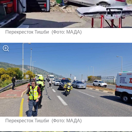
Перекресток Тишби 
(
Фото: МАДА
)
Перекресток Тишби 
(
Фото: МАДА
)