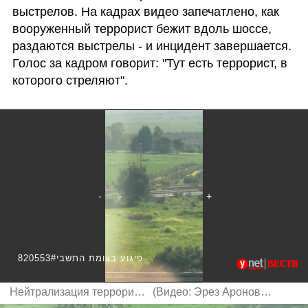
выстрелов. На кадрах видео запечатлено, как 
вооруженный террорист бежит вдоль шоссе, 
раздаются выстрелы - и инцидент завершается. 
Голос за кадром говорит: "Тут есть террорист, в 
которого стреляют".
820553#פיגוע בצומת התשבי
Нейтрализация террориста
(
Видео: Эрез Аронович
)