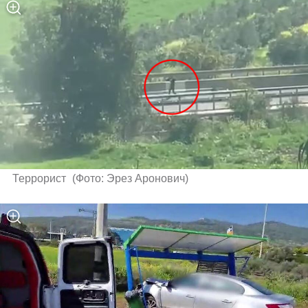
Террорист 
(
Фото: Эрез Аронович
)