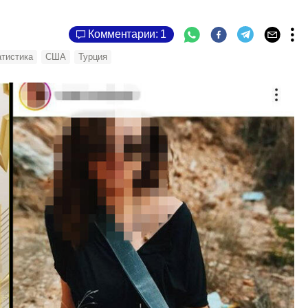
Комментарии: 1
атистика
США
Турция