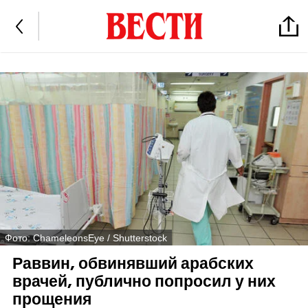
Фото: ChameleonsEye / Shutterstock
Раввин, обвинявший арабских
врачей, публично попросил у них
прощения