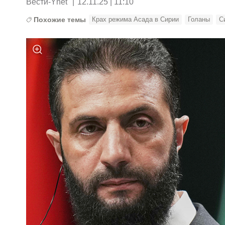
Вести-Ynet
|
12.11.25 | 11:10
Похожие темы
Крах режима Асада в Сирии
Голаны
С