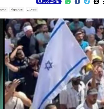
Обсудить
ирия
Израиль
Друзы