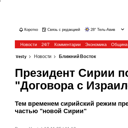
'
Коротко
Связь с редакцией
28
°
Тель-Авив
Новости
24/7
Комментарии
Экономика
Община
Vesty
Новости
Ближний Восток
Президент Сирии п
"Договора с Израил
Тем временем сирийский режим пр
частью "новой Сирии"