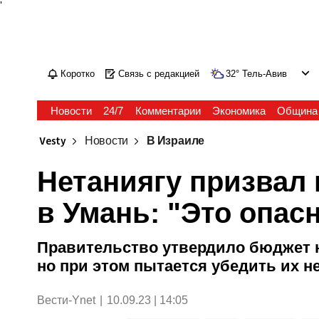
'
Коротко
Связь с редакцией
32
°
Тель-Авив
Новости
24/7
Комментарии
Экономика
Община
Vesty
Новости
В Израиле
Нетаниягу призвал 
в Умань: "Это опас
Правительство утвердило бюджет 
но при этом пытается убедить их н
Вести-Ynet
|
10.09.23 | 14:05