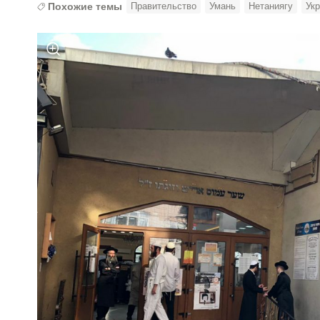
Похожие темы
Правительство
Умань
Нетаниягу
Ук