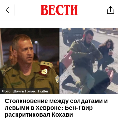
Фото: Шауль Голан, Twitter
Столкновение между солдатами и
левыми в Хевроне: Бен-Гвир
раскритиковал Кохави