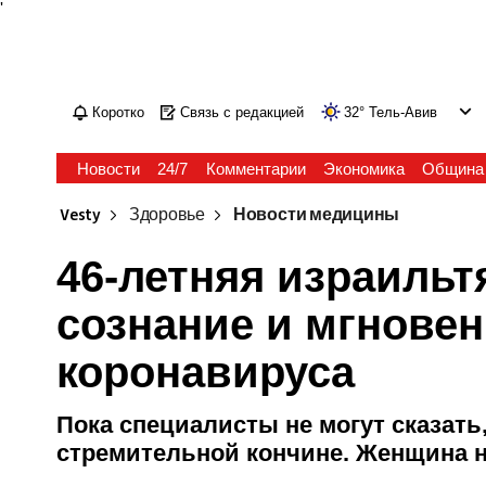
'
Коротко
Связь с редакцией
32
°
Тель-Авив
Новости
24/7
Комментарии
Экономика
Община
Vesty
Здоровье
Новости медицины
46-летняя израильт
сознание и мгновен
коронавируса
Пока специалисты не могут сказать,
стремительной кончине. Женщина 