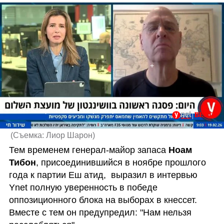
1303599#ראיון אולפן עם: נעם תיבון
(
Съемка: Лиор Шарон
)
Тем временем генерал-майор запаса 
Ноам 
Тибон
, присоединившийся в ноябре прошлого 
года к партии Еш атид,  выразил в интервью 
Ynet полную уверенность в победе 
оппозиционного блока на выборах в кнессет. 
Вместе с тем он предупредил: "Нам нельзя 