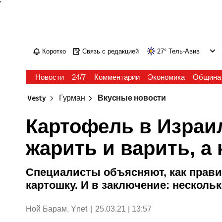
'
Коротко
Связь с редакцией
27
°
Тель-Авив
Новости
24/7
Комментарии
Экономика
Община
Vesty
Гурман
Вкусные новости
Картофель в Израил
жарить и варить, а 
Специалисты объясняют, как прав
картошку. И в заключение: несколь
Ной Барам, Ynet
|
25.03.21 | 13:57