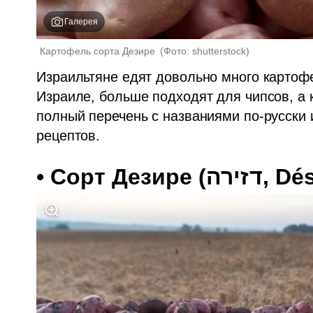
Галерея
Картофель сорта Дезире 
(
Фото: shutterstock
)
Израильтяне едят довольно много картофе
Израиле, больше подходят для чипсов, а к
полный перечень с названиями по-русски и
рецептов.
• 
Сорт Дезире
 (דזירה,