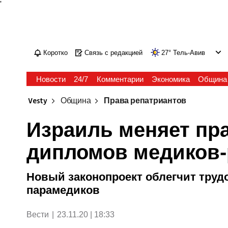
'
Коротко
Связь с редакцией
27
°
Тель-Авив
Новости
24/7
Комментарии
Экономика
Община
Vesty
Община
Права репатриантов
Израиль меняет пр
дипломов медиков-
Новый законопроект облегчит трудо
парамедиков
Вести
|
23.11.20 | 18:33