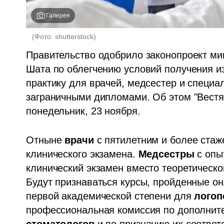
Галерея
(
Фото: shutterstock
)
Правительство одобрило законопроект ми
Шата по облегчению условий получения и
практику для врачей, медсестер и специа
заграничными дипломами. Об этом "Вестя
понедельник, 23 ноября.
Отныне 
врачи 
с пятилетним и более стаж
клинического экзамена. 
Медсестры 
с опы
клинический экзамен вместо теоретическог
Будут признаваться курсы, пройденные он
первой академической степени для 
логоп
профессиональная комиссия по дополнит
стоматологов 
и по признанию их соотве