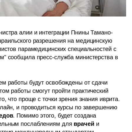
нистра алии и интеграции Пнины Тамано-
зраильского разрешения на медицинскую 
листов парамедицинских специальностей с 
м" сообщила пресс-служба министерства в 
ем работы будут освобождены от сдачи 
том работы смогут пройти практический 
о, что проще с точки зрения знания иврита. 
лайн, и проводиться курсы по завершению 
едов
. Помимо этого, будет создана 
ельным послаблениям для 
врачей 
и 
тствия международным стандартам.