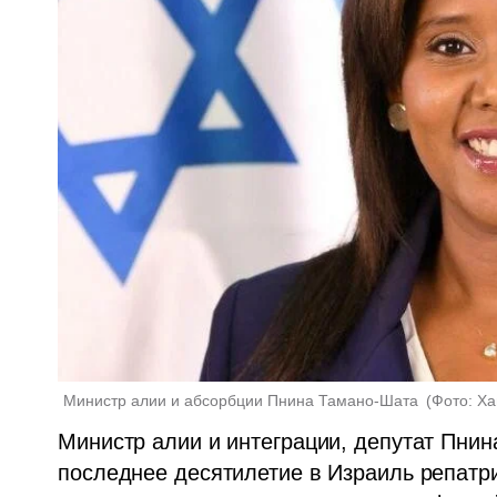
Министр алии и абсорбции Пнина Тамано-Шата 
(
Фото: Х
Министр алии и интеграции, депутат Пнин
последнее десятилетие в Израиль репатри