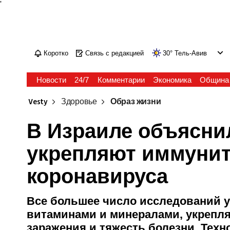
'
Коротко
Связь с редакцией
30
°
Тель-Авив
Новости
24/7
Комментарии
Экономика
Община
Vesty
Здоровье
Образ жизни
В Израиле объясни
укрепляют иммунит
коронавируса
Все большее число исследований у
витаминами и минералами, укрепля
заражения и тяжесть болезни. Тех