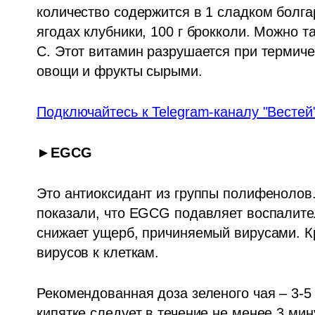
количество содержится в 1 сладком болгар
ягодах клубники, 100 г брокколи. Можно т
С. Этот витамин разрушается при термиче
овощи и фрукты сырыми. 
Подключайтесь к Telegram-каналу "Вестей
►EGCG
Это антиоксидант из группы полифенолов.
показали, что EGCG подавляет воспалител
снижает ущерб, причиняемый вирусами. Кр
вирусов к клеткам.
Рекомендованная доза зеленого чая – 3-5 с
кипятке следует в течение не менее 3 мину