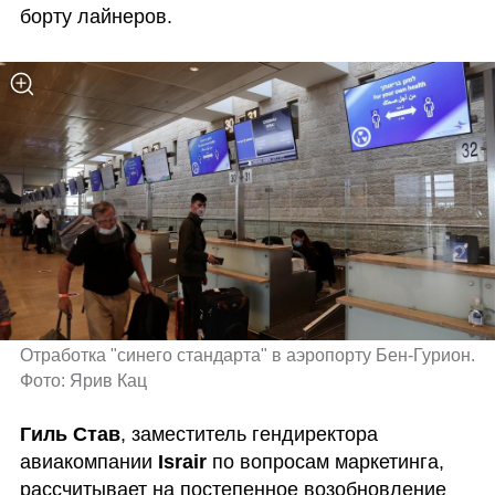
борту лайнеров.
Отработка "синего стандарта" в аэропорту Бен-Гурион. 
Фото: Ярив Кац 
Гиль Став
, заместитель гендиректора 
авиакомпании 
Israir 
по вопросам маркетинга, 
рассчитывает на постепенное возобновление 