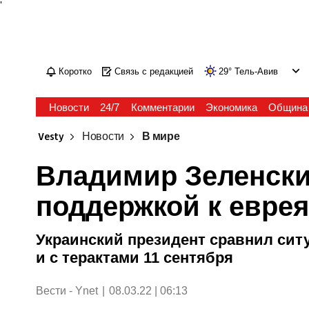
'
Коротко
Связь с редакцией
29
°
Тель-Авив
Новости
24/7
Комментарии
Экономика
Община
Vesty
Новости
В мире
Владимир Зеленски
поддержкой к евре
Украинский президент сравнил ситу
и с терактами 11 сентября
Вести - Ynet
|
08.03.22 | 06:13