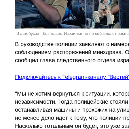
В автобусах - без масок. Израильтяне не соблюдают рас
В руководстве полиции заявляют о намере
соблюдением распоряжений минздрава. Об 
сообщил глава следственного отдела изра
Подключайтесь к Telegram-каналу "Вестей
"Мы не хотим вернуться к ситуации, котор
независимости. Тогда полицейские стояли
останавливая машины и прохожих на улицах
не менее дело идет к тому, что полиции п
Насколько тотальным он будет, это уже за