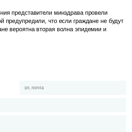
В связи с резким ростом масштаба заражения представители минздрава провели 
ой предупредили, что если граждане не будут 
не вероятна вторая волна эпидемии и 