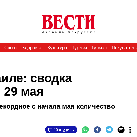
Спорт
Здоровье
Культура
Туризм
Гурман
Покупатель
иле: сводка
 29 мая
екордное с начала мая количество
Обсудить