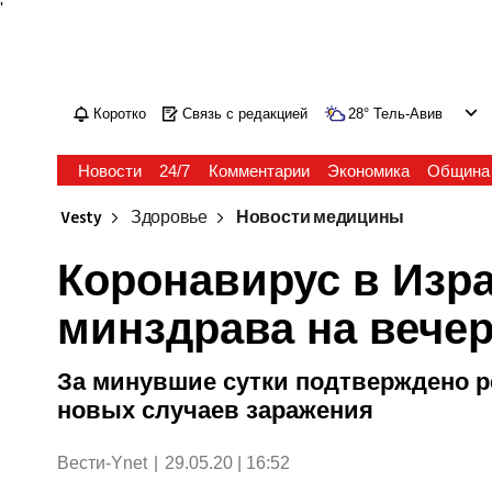
'
Коротко
Связь с редакцией
28
°
Тель-Авив
Новости
24/7
Комментарии
Экономика
Община
Vesty
Здоровье
Новости медицины
Коронавирус в Изра
минздрава на вечер
За минувшие сутки подтверждено р
новых случаев заражения
Вести-Ynet
|
29.05.20 | 16:52