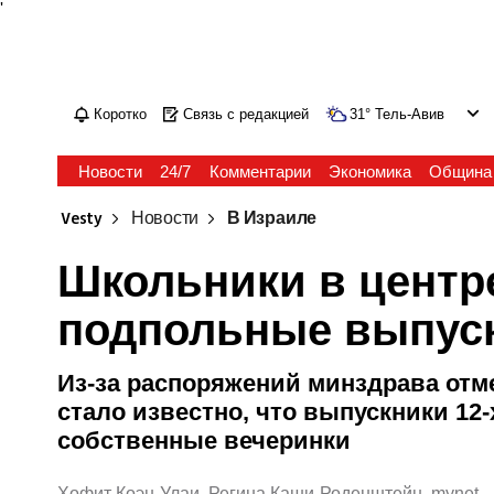
'
Коротко
Связь с редакцией
31
°
Тель-Авив
Новости
24/7
Комментарии
Экономика
Община
Vesty
Новости
В Израиле
Школьники в центр
подпольные выпус
Из-за распоряжений минздрава отм
стало известно, что выпускники 12
собственные вечеринки
Хофит Коэн-Улаи, Регина Каши-Роденштейн, mynet