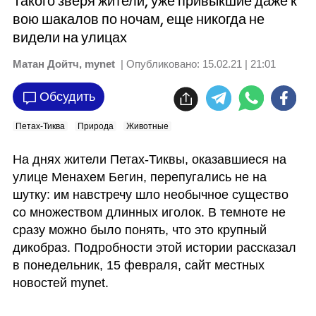
Такого зверя жители, уже привыкшие даже к
вою шакалов по ночам, еще никогда не
видели на улицах
Матан Дойтч, mynet
| Опубликовано:
15.02.21 | 21:01
Обсудить
Петах-Тиква
Природа
Животные
На днях жители Петах-Тиквы, оказавшиеся на 
улице Менахем Бегин, перепугались не на 
шутку: им навстречу шло необычное существо 
со множеством длинных иголок. В темноте не 
сразу можно было понять, что это крупный 
дикобраз. Подробности этой истории рассказал 
в понедельник, 15 февраля, сайт местных 
новостей mynet.