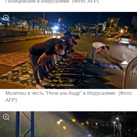
Полицейские в Иерусалиме 
(
Фото: AFP
)
Молитвы в честь "Ночи аль-Кадр" в Иерусалиме 
(
Фото: 
AFP
)