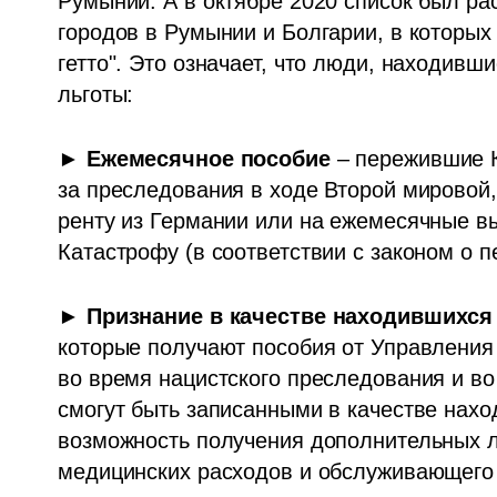
Румынии. А в октябре 2020 список был ра
городов в Румынии и Болгарии, в которых
гетто". Это означает, что люди, находивш
льготы:
► 
Ежемесячное пособие
 – пережившие 
за преследования в ходе Второй мировой,
ренту из Германии или на ежемесячные в
Катастрофу (в соответствии с законом о п
► 
Признание в качестве находившихся 
которые получают пособия от Управления 
во время нацистского преследования и во 
смогут быть записанными в качестве наход
возможность получения дополнительных ль
медицинских расходов и обслуживающего п