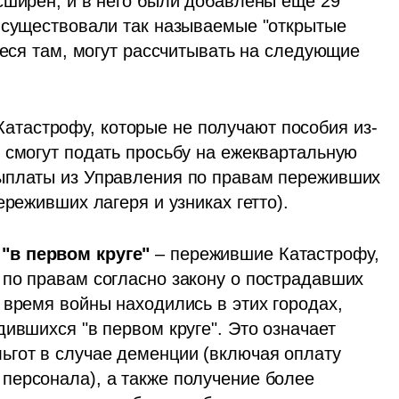
сширен, и в него были добавлены еще 29 
 существовали так называемые "открытые 
иеся там, могут рассчитывать на следующие 
Катастрофу, которые не получают пособия из-
 смогут подать просьбу на ежеквартальную 
ыплаты из Управления по правам переживших 
ереживших лагеря и узниках гетто). 
"в первом круге"
 – пережившие Катастрофу, 
по правам согласно закону о пострадавших 
время войны находились в этих городах, 
ившихся "в первом круге". Это означает 
гот в случае деменции (включая оплату 
ерсонала), а также получение более 