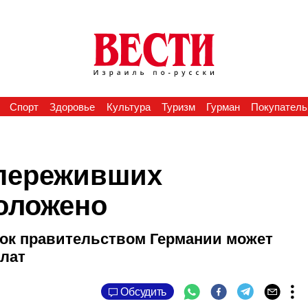
Спорт
Здоровье
Культура
Туризм
Гурман
Покупатель
 переживших
положено
док правительством Германии может
лат
Обсудить