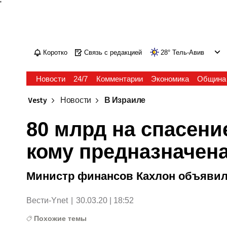
'
Коротко
Связь с редакцией
28
°
Тель-Авив
Новости
24/7
Комментарии
Экономика
Община
Vesty
Новости
В Израиле
80 млрд на спасени
кому предназначен
Министр финансов Кахлон объявил
Вести-Ynet
|
30.03.20 | 18:52
Похожие темы