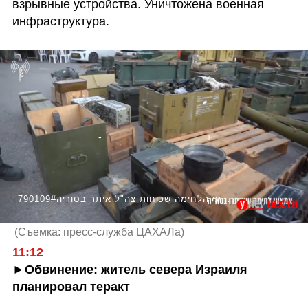
взрывные устройства. Уничтожена военная 
инфраструктура.
790109#תיעוד אמצעי הלחימה שכוחות צה"ל איתר בסוריה
(
Съемка: пресс-служба ЦАХАЛа
)
11:12
►Обвинение: житель севера Израиля 
планировал теракт