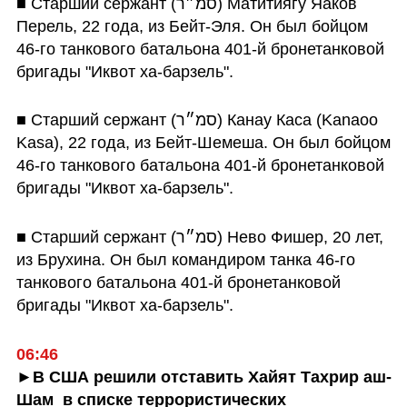
■ Старший сержант (סמ״ר) Матитиягу Яаков 
Перель, 22 года, из Бейт-Эля. Он был бойцом 
46-го танкового батальона 401-й бронетанковой 
бригады "Иквот ха-барзель".
■ Старший сержант (סמ״ר) Канау Каса (Kanaoo 
Kasa), 22 года, из Бейт-Шемеша. Он был бойцом 
46-го танкового батальона 401-й бронетанковой 
бригады "Иквот ха-барзель".
■ Старший сержант (סמ״ר) Нево Фишер, 20 лет, 
из Брухина. Он был командиром танка 46-го 
танкового батальона 401-й бронетанковой 
бригады "Иквот ха-барзель".
06:46
►В США решили отставить Хайят Тахрир аш-
Шам  в списке террористических 