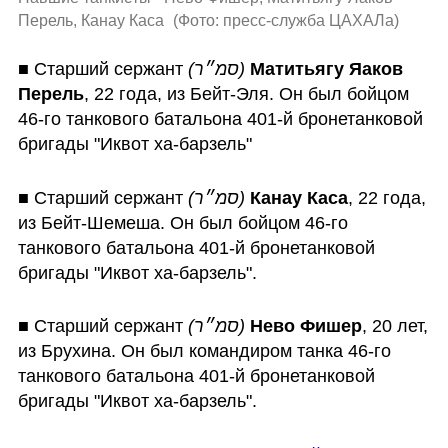
Перель, Канау Каса 
(
Фото: пресс-служба ЦАХАЛа
)
■ Старший сержант 
(סמ״ר)
Матитьягу Яаков 
Перель
, 22 года, из Бейт-Эля. Он был бойцом 
46-го танкового батальона 401-й бронетанковой 
бригады "Иквот ха-барзель"
■ Старший сержант 
(סמ״ר)
Канау Каса
, 22 года, 
из Бейт-Шемеша. Он был бойцом 46-го 
танкового батальона 401-й бронетанковой 
бригады "Иквот ха-барзель".
■ Старший сержант 
(סמ״ר)
Нево Фишер
, 20 лет, 
из Брухина. Он был командиром танка 46-го 
танкового батальона 401-й бронетанковой 
бригады "Иквот ха-барзель".