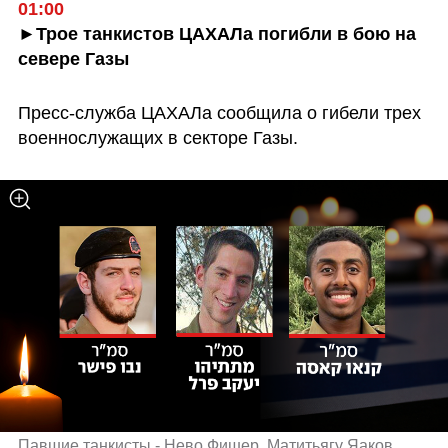
01:00
►Трое танкистов ЦАХАЛа погибли в бою на 
севере Газы
Пресс-служба ЦАХАЛа сообщила о гибели трех 
военнослужащих в секторе Газы.
Павшие танкисты - Нево Фишер, Матитьягу Яаков 