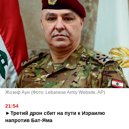
Жозеф Аун
(
Фото: Lebanese Army Website, AP
)
21:54
►Третий дрон сбит на пути к Израилю 
напротив Бат-Яма