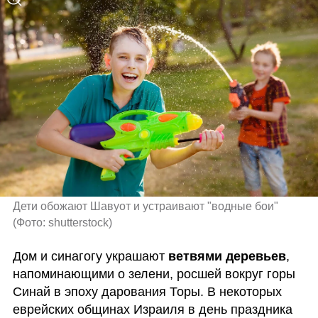
Дети обожают Шавуот и устраивают "водные бои" 
(
Фото: shutterstock
)
Дом и синагогу украшают
 ветвями деревьев
, 
напоминающими о зелени, росшей вокруг горы 
Синай в эпоху дарования Торы. В некоторых 
еврейских общинах Израиля в день праздника 