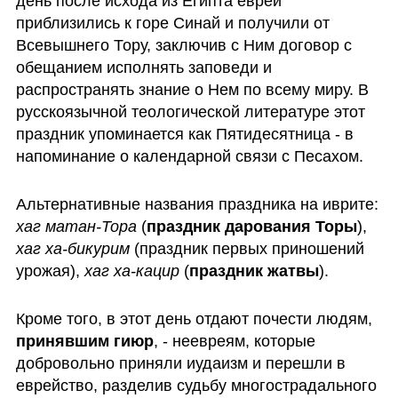
день после исходa из Египта евреи 
приблизились к горе Синай и получили от 
Всевышнего Тору, заключив с Ним договор с 
обещанием исполнять заповеди и 
распространять знание о Нем по всему миру. В 
русскоязычной теологической литературе этот 
праздник упоминается как Пятидесятница - в 
напоминание о календарной связи с Песахом. 
Альтернативные названия праздника на иврите: 
хаг матан-Тора
 (
праздник дарования Торы
), 
хаг ха-бикурим
 (праздник первых приношений 
урожая), 
хаг ха-кацир
 (
праздник жатвы
).
Кроме того, в этот день отдают почести людям,
принявшим гиюр
, - неевреям, которые 
добровольно приняли иудаизм и перешли в 
еврейство, разделив судьбу многострадального 