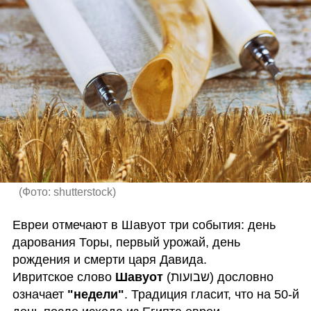
(
Фото: shutterstock
)
Евреи отмечают в Шавуот три события: день 
дарования Торы, первый урожай, день 
рождения и смерти царя Давида.

Ивритское слово 
Шавуот
 (‏שבועות) дословно 
означает 
"недели"
. Традиция гласит, что на 50-й 