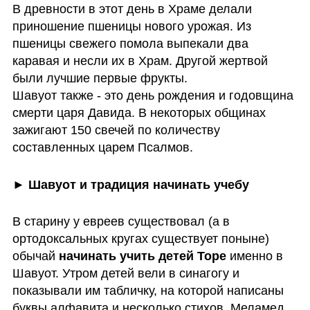
В древности в этот день в Храме делали 
приношение пшеницы нового урожая. Из 
пшеницы свежего помола выпекали два 
каравая и несли их в Храм. Другой жертвой 
были лучшие первые фрукты.

Шавуот также - это день рождения и годовщина 
смерти царя Давида. В некоторых общинах 
зажигают 150 свечей по количеству 
составленных царем Псалмов.
► Шавуот и традиция начинать учебу
В старину у евреев существовал (а в 
ортодоксальных кругах существует поныне) 
обычай 
начинать учить детей Торе
 именно в 
Шавуот. Утром детей вели в синагогу и 
показывали им табличку, на которой написаны 
буквы алфавита и несколько стихов. Меламед 