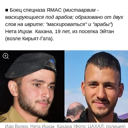
■ Боец спецназа ЯМАС (
мистаарвим - 
маскирующиеся под арабов; образовано от двух 
слов на иврите: "маскироваться" и "арабы"
) 
Нета Ицхак  Кахана, 19 лет, из поселка Эйтан 
(возле Кирьят-Гата). 
Идо Волох. Нета Ицхак  Кахана
(
Фото: ЦАХАЛ, полиция
)