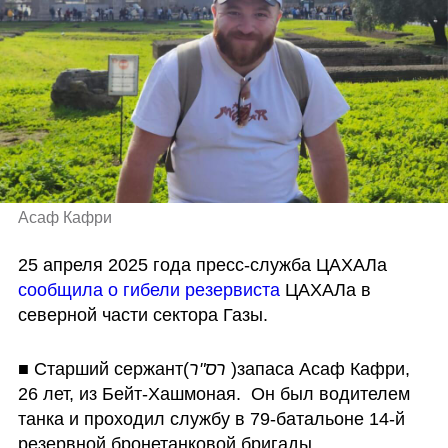
Асаф Кафри
25 апреля 2025 года пресс-служба ЦАХАЛа 
сообщила о гибели резервиста
 ЦАХАЛа в 
северной части сектора Газы.
■ Старший сержант(
רס"ר 
)запаса Асаф Кафри, 
26 лет, из Бейт-Хашмоная.  Он был водителем 
танка и проходил службу в 79-батальоне 14-й 
резервной бронетанковой бригады.