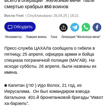
Всего в операции "Железные мечи" пали
смертью храбрых 850 воинов
Вести-Ynet
| Опубликовано:
26.04.25 | 18:21
Обсудить
Резервисты
Павшие воины
Газа
Операция "Железные мечи"
Ц
Пресс-служба ЦАХАЛа сообщила о гибели в 
пятницу, 25 апреля, офицера армии и бойца 
спецназа пограничной полиции (МАГАВ). На 
исходе субботы, 26 апреля, были названы их 
имена. 
■ Капитан (
סרן
 ) Идо Волох, 21 год, из 
Иерусалима.  Он был командиром взвода 
батальона  401-й бронетанковой бригады "Иквот 
ха-барзель".