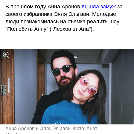
В прошлом году Анна Аронов 
вышла замуж
 за 
своего избранника Эяля Эльгави. Молодые 
люди познакомилась на съемка реалити-шоу 
"Полюбить Анну" ("Леэхов эт Ана").

Анна Аронов и Эяль Эльгави. Фото: Анат 