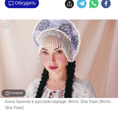
Обсудить
Галерея
Анна Аронов в русском наряде. Фото: Эла Узан
(
Фото: 
Эла Узан
)