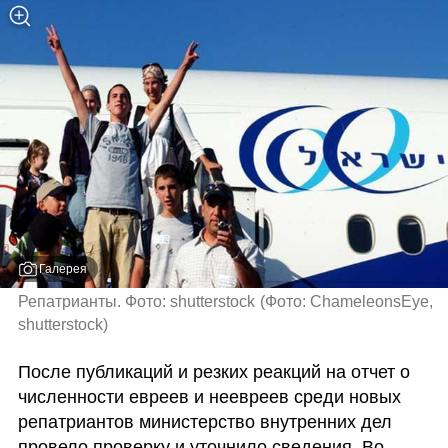
Галерея
Репатрианты. Фото: shutterstock
(
Фото: ChameleonsEye, 
shutterstock
)
После публикаций и резких реакций на отчет о 
численности евреев и неевреев среди новых 
репатриантов министерство внутренних дел 
провело проверку и уточнило сведения. Во 