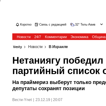
'
Коротко
Связь с редакцией
32
°
Тель-Авив
Новости
24/7
Комментарии
Экономика
Община
Vesty
Новости
В Израиле
Нетаниягу победил 
партийный список 
На праймериз выберут только пред
депутаты сохранят позиции
Вести-Ynet
|
23.12.19 | 20:07